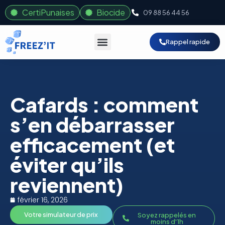
CertiPunaises
Biocide
09 88 56 44 56
Rappel rapide
Cafards : comment
s’en débarrasser
efficacement (et
éviter qu’ils
reviennent)
février 16, 2026
Votre simulateur de prix
Soyez rappelés en
moins d'1h