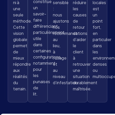
constitue
ni à
sensible
réduire
locales
un
une
:
les
est
savoir-
seule
nous
causes
un
faire
méthode.
ajustons
de
point
différenciant,
Cette
nos
retour
fort,
particulièrement
vision
recommandations
et
en
utile
globale
au
d’aider
particulier
dans
permet
lieu,
le
dans
certaines
de
à
client
les
configurations,
mieux
l’usage
à
environnem
notamment
répondre
et
retrouver
denses
pour
aux
au
une
ou
les
réalités
niveau
situation
multioccup
punaises
du
d’infestation.
durablement
de
terrain.
maîtrisée.
lit.