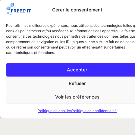
Gérer le consentement
09 88 56 44 56
Pour offrir les meilleures expériences, nous utilisons des technologies telles 
cookies pour stocker et/ou accéder aux informations des appareils. Le fait de
consentir à ces technologies nous permettra de traiter des données telles que
comportement de navigation ou les ID uniques sur ce site. Le fait de ne pas c
ou de retirer son consentement peut avoir un effet négatif sur certaines
caractéristiques et fonctions.
Accepter
Tarifs et devis :
comment
Refuser
ça se passe ?
Voir les préférences
Le coût d’une intervention dépend toujours du
nuisible concerné, de la surface, du niveau
Politique de cookies
Politique de confidentialité
d’infestation, des contraintes d’accès et de la
méthode retenue. Une dératisation dans une cave,
un traitement de cafards en cuisine professionnelle