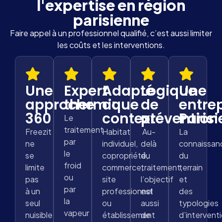
l'expertise en région
parisienne
Faire appel à un professionnel qualifié, c’est aussi limiter
les coûts et les interventions.
Une
Expert
Adapté
Logique
Une
approche
thermique
au
de
entre
360
contexte
prévention
Paris
Le
traitement
Freezit
Habitat
Au-
La
par
ne
individuel,
delà
connaissan
le
se
copropriété,
du
du
froid
limite
commerce,
traitement,
terrain
ou
pas
site
l’objectif
et
par
à un
professionnel
est
des
la
seul
ou
aussi
typologies
vapeur
nuisible
établissement
de
d’intervent