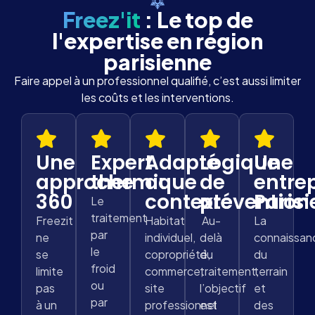
Freez'it
: Le top de
l'expertise en région
parisienne
Faire appel à un professionnel qualifié, c’est aussi limiter
les coûts et les interventions.
Une
Expert
Adapté
Logique
Une
approche
thermique
au
de
entre
360
contexte
prévention
Paris
Le
traitement
Freezit
Habitat
Au-
La
par
ne
individuel,
delà
connaissan
le
se
copropriété,
du
du
froid
limite
commerce,
traitement,
terrain
ou
pas
site
l’objectif
et
par
à un
professionnel
est
des