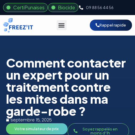
CertiPunaises
Biocide
09 88 56 44 56
Rappel rapide
Comment contacter
un expert pour un
traitement contre
les mites dans ma
garde-robe ?
septembre 15, 2025
Votre simulateur de prix
Soyez rappelés en
moins d'1h