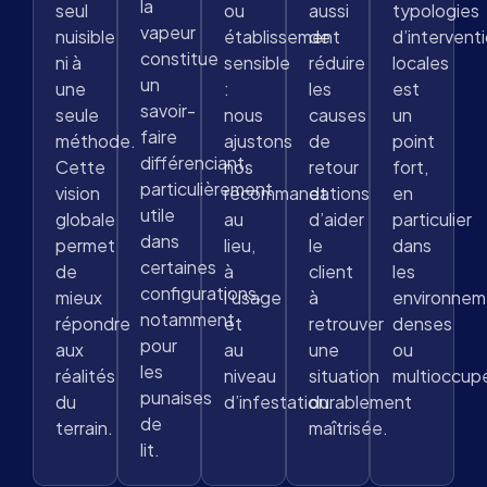
la
seul
ou
aussi
typologies
vapeur
nuisible
établissement
de
d’intervent
constitue
ni à
sensible
réduire
locales
un
une
:
les
est
savoir-
seule
nous
causes
un
faire
méthode.
ajustons
de
point
différenciant,
Cette
nos
retour
fort,
particulièrement
vision
recommandations
et
en
utile
globale
au
d’aider
particulier
dans
permet
lieu,
le
dans
certaines
de
à
client
les
configurations,
mieux
l’usage
à
environnem
notamment
répondre
et
retrouver
denses
pour
aux
au
une
ou
les
réalités
niveau
situation
multioccup
punaises
du
d’infestation.
durablement
de
terrain.
maîtrisée.
lit.