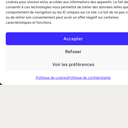
cookies pour stocker et/ou accéder aux informations des appareils. Le fait de
consentir à ces technologies nous permettra de traiter des données telles que
comportement de navigation ou les ID uniques sur ce site. Le fait de ne pas c
ou de retirer son consentement peut avoir un effet négatif sur certaines
caractéristiques et fonctions.
Traitement professionnel des nuisibles à Paris et en Île-
de-France. Punaises de lit, dératisation,
Accepter
désinsectisation. Certifiés CertiPunaises &
Certibiocide.
Refuser
Votre simulateur de prix
Voir les préférences
09 88 56 44 56
Politique de cookies
Politique de confidentialité
Services
Désinsectisation
Traitement par vapeur
Traitement par congélation