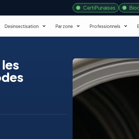
CertiPunaises
Bio
Desinsectisation
Par zone
Professionnels
 les
odes