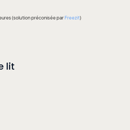
eures (solution préconisée par
Freezit
)
 lit