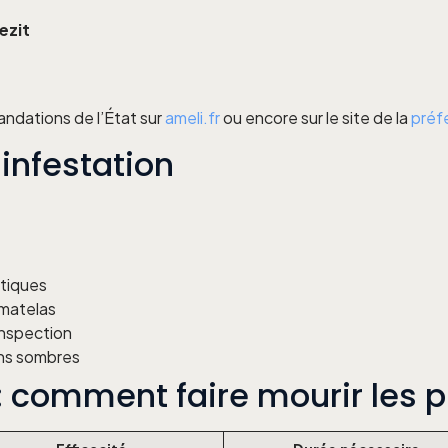
ezit
andations de l’État sur
ameli.fr
ou encore sur le site de la
préf
 infestation
étiques
 matelas
inspection
oins sombres
: comment faire mourir les p