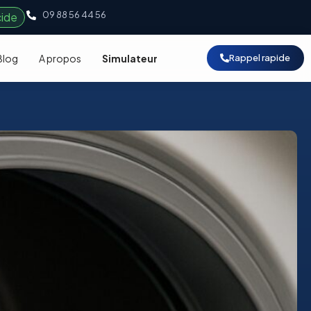
09 88 56 44 56
cide
Blog
A propos
Simulateur
Rappel rapide