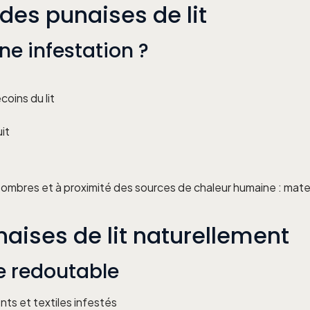
 des punaises de lit
ne infestation ?
coins du lit
it
 sombres et à proximité des sources de chaleur humaine : mate
aises de lit naturellement
e redoutable
nts et textiles infestés