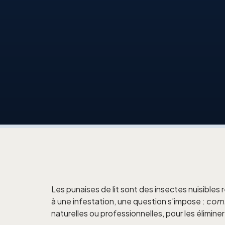
Les punaises de lit sont des insectes nuisible
à une infestation, une question s’impose :
comm
naturelles ou professionnelles, pour les élimine