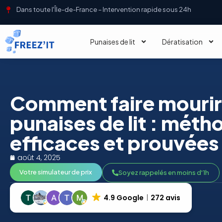
Dans toute l'Île-de-France – Intervention rapide sous 24h
Punaises de lit
Dératisation
Comment faire mourir
punaises de lit : méth
efficaces et prouvées
août 4, 2025
Votre simulateur de prix
Soyez rappelés en moins d'1h
4.9 Google
272 avis