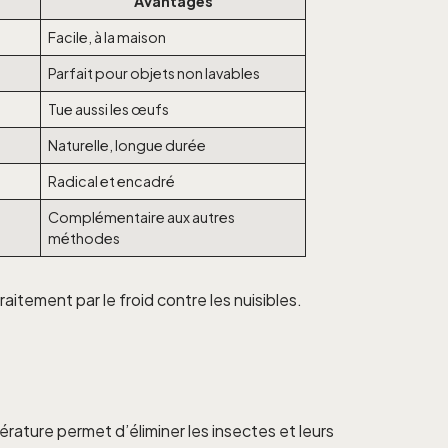
Avantages
Facile, à la maison
Parfait pour objets non lavables
Tue aussi les œufs
Naturelle, longue durée
Radical et encadré
Complémentaire aux autres
méthodes
traitement par le froid contre les nuisibles.
rature permet d’éliminer les insectes et leurs