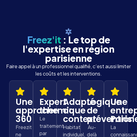
Freez'it
: Le top de
l'expertise en région
parisienne
Faire appel à un professionnel qualifié, c’est aussi limiter
les coûts et les interventions.
Une
Expert
Adapté
Logique
Une
approche
thermique
au
de
entre
360
contexte
prévention
Paris
Le
traitement
Freezit
Habitat
Au-
La
par
ne
individuel,
delà
connaissan