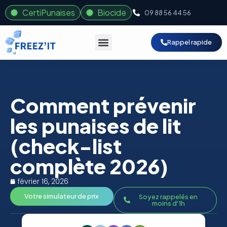
CertiPunaises
Biocide
09 88 56 44 56
Rappel rapide
Comment prévenir
les punaises de lit
(check-list
complète 2026)
février 16, 2026
Votre simulateur de prix
Soyez rappelés en
moins d'1h