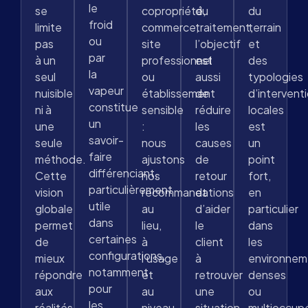
le
se
copropriété,
du
du
froid
limite
commerce,
traitement,
terrain
ou
pas
site
l’objectif
et
par
à un
professionnel
est
des
la
seul
ou
aussi
typologies
vapeur
nuisible
établissement
de
d’intervent
constitue
ni à
sensible
réduire
locales
un
une
:
les
est
savoir-
seule
nous
causes
un
faire
méthode.
ajustons
de
point
différenciant,
Cette
nos
retour
fort,
particulièrement
vision
recommandations
et
en
utile
globale
au
d’aider
particulier
dans
permet
lieu,
le
dans
certaines
de
à
client
les
configurations,
mieux
l’usage
à
environnem
notamment
répondre
et
retrouver
denses
pour
aux
au
une
ou
les
réalités
niveau
situation
multioccup