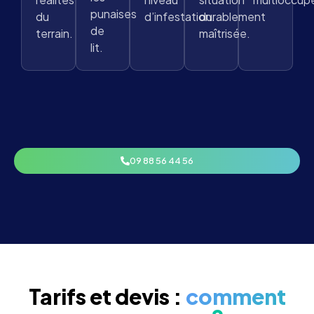
punaises
du
d’infestation.
durablement
de
terrain.
maîtrisée.
lit.
09 88 56 44 56
Tarifs et devis :
comment