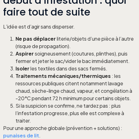
début d’infestation : quoi
faire tout de suite
L’idée est d’agir sans disperser.
Ne pas déplacer
literie/objets d’une pièce à l’autre
(risque de propagation).
Aspirer
soigneusement (coutures, plinthes), puis
fermer et jeter le sac/vider le bac immédiatement.
Isoler
les textiles dans des sacs fermés.
Traitements mécaniques/thermiques
: les
ressources publiques citent notamment lavage
chaud, sèche-linge chaud, vapeur, et congélation à
-20°C pendant 72 h minimum pour certains objets.
Si la suspicion se confirme, ne tardez pas : plus
l’infestation progresse, plus elle est complexe à
traiter.
Pour une approche globale (prévention + solutions) :
punaises de lit
.