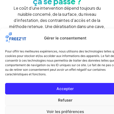
ça se passe ?
Le coût d’une intervention dépend toujours du
nuisible concerné, de la surface, du niveau
d’infestation, des contraintes d’accès et de la
méthode retenue. Une dératisation dans une cave,
un traitement de cafards en cuisine professionnelle
Gérer le consentement
ou une intervention punaises de lit dans un
appartement n’impliquent pas le même protocole.
Pour offrir les meilleures expériences, nous utilisons des technologies telles 
cookies pour stocker et/ou accéder aux informations des appareils. Le fait de
C’est pour cette raison que Freezit propose
consentir à ces technologies nous permettra de traiter des données telles que
une logique claire : comprendre la situation,
comportement de navigation ou les ID uniques sur ce site. Le fait de ne pas c
orienter vers la bonne prestation et établir un
ou de retirer son consentement peut avoir un effet négatif sur certaines
caractéristiques et fonctions.
devis cohérent.
Pour certains besoins, des outils comme les
Accepter
calculateurs dédiés à la dératisation ou à la
désinsectisation peuvent aussi aider à mieux cadrer
Refuser
la demande avant prise de contact.
Voir les préférences
Découvrir nos simulateurs de prix