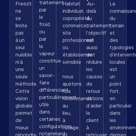
traitement
Freezit
Habitat
Au-
La
par
ne
individuel,
delà
connaissan
le
se
copropriété,
du
du
froid
limite
commerce,
traitement,
terrain
ou
pas
site
l’objectif
et
par
à un
professionnel
est
des
la
seul
ou
aussi
typologies
vapeur
nuisible
établissement
de
d’intervent
constitue
ni à
sensible
réduire
locales
un
une
:
les
est
savoir-
seule
nous
causes
un
faire
méthode.
ajustons
de
point
différenciant,
Cette
nos
retour
fort,
particulièrement
vision
recommandations
et
en
utile
globale
au
d’aider
particulier
dans
permet
lieu,
le
dans
certaines
de
à
client
les
configurations,
mieux
l’usage
à
environnem
notamment
répondre
et
retrouver
denses