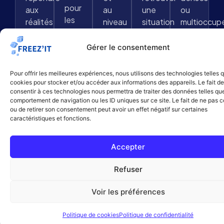
pour
aux
au
une
ou
les
réalités
niveau
situation
multioccup
punaises
du
d’infestation.
durablement
de
terrain.
maîtrisée.
Gérer le consentement
lit.
Pour offrir les meilleures expériences, nous utilisons des technologies telles 
cookies pour stocker et/ou accéder aux informations des appareils. Le fait de
consentir à ces technologies nous permettra de traiter des données telles que
comportement de navigation ou les ID uniques sur ce site. Le fait de ne pas c
ou de retirer son consentement peut avoir un effet négatif sur certaines
caractéristiques et fonctions.
09 88 56 44 56
Accepter
Refuser
Voir les préférences
Politique de cookies
Politique de confidentialité