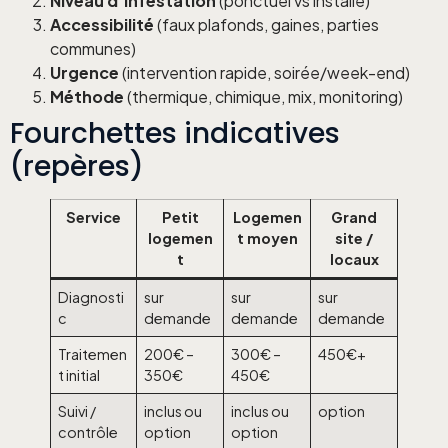
Niveau d’infestation
(ponctuel vs installé)
Accessibilité
(faux plafonds, gaines, parties
communes)
Urgence
(intervention rapide, soirée/week-end)
Méthode
(thermique, chimique, mix, monitoring)
Fourchettes indicatives
(repères)
Service
Petit
Logemen
Grand
logemen
t moyen
site /
t
locaux
Diagnosti
sur
sur
sur
c
demande
demande
demande
Traitemen
200€ –
300€ –
450€+
t initial
350€
450€
Suivi /
inclus ou
inclus ou
option
contrôle
option
option