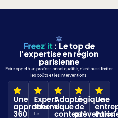
Freez'it
: Le top de
l'expertise en région
parisienne
Faire appel à un professionnel qualifié, c’est aussi limiter
les coûts et les interventions.
Une
Expert
Adapté
Logique
Une
approche
thermique
au
de
entre
360
contexte
prévention
Paris
Le