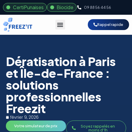
CertiPunaises
Biocide
09 88 56 44 56
Rappel rapide
Dératisation à Paris
et Île-de-France :
solutions
professionnelles
Freezit
février 9, 2026
Votre simulateur de prix
Soyez rappelés en
moins d'1h