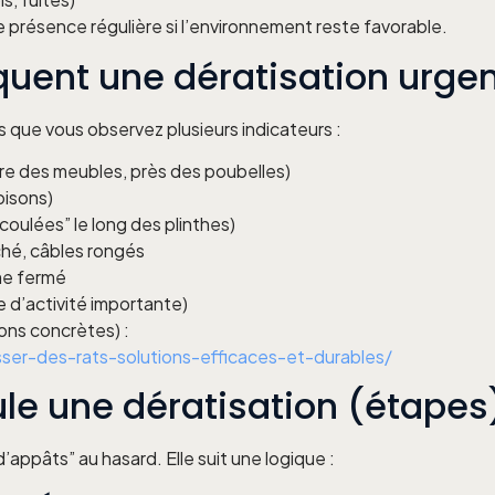
e présence régulière si l’environnement reste favorable.
iquent une dératisation urge
 que vous observez plusieurs indicateurs :
ère des meubles, près des poubelles)
oisons)
oulées” le long des plinthes)
ché, câbles rongés
me fermé
 d’activité importante)
ons concrètes) :
ser-des-rats-solutions-efficaces-et-durables/
e une dératisation (étapes
’appâts” au hasard. Elle suit une logique :