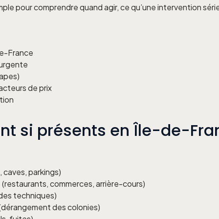
ple pour comprendre quand agir, ce qu’une intervention série
-de-France
 urgente
tapes)
acteurs de prix
tion
ont si présents en Île-de-Fr
 caves, parkings)
(restaurants, commerces, arrière-cours)
ides techniques)
(dérangement des colonies)
s, fuites)