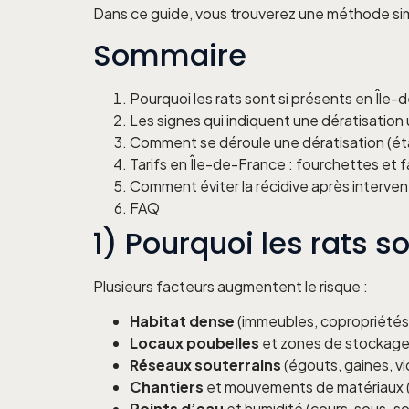
Dans ce guide, vous trouverez une méthode sim
Sommaire
Pourquoi les rats sont si présents en Île
Les signes qui indiquent une dératisation
Comment se déroule une dératisation (é
Tarifs en Île-de-France : fourchettes et f
Comment éviter la récidive après interven
FAQ
1) Pourquoi les rats s
Plusieurs facteurs augmentent le risque :
Habitat dense
(immeubles, copropriétés,
Locaux poubelles
et zones de stockage 
Réseaux souterrains
(égouts, gaines, v
Chantiers
et mouvements de matériaux 
Points d’eau
et humidité (cours, sous-sol