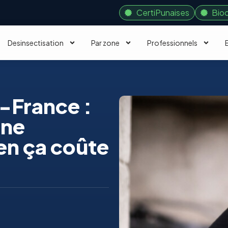
CertiPunaises
Bio
Desinsectisation
Par zone
Professionnels
e-France :
une
en ça coûte