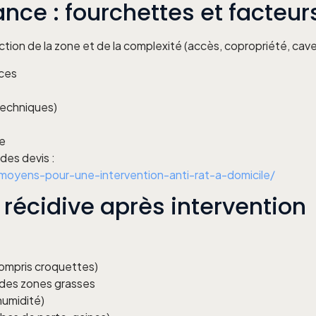
ance : fourchettes et facteur
nction de la zone et de la complexité (accès, copropriété, cave
ces
 techniques)
ie
des devis :
-moyens-pour-une-intervention-anti-rat-a-domicile/
récidive après intervention
compris croquettes)
 des zones grasses
humidité)