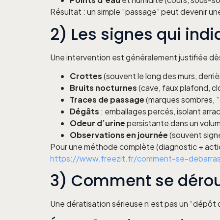
Résultat : un simple “passage” peut devenir un
2) Les signes qui ind
Une intervention est généralement justifiée dès
Crottes
(souvent le long des murs, derri
Bruits nocturnes
(cave, faux plafond, cl
Traces de passage
(marques sombres, “c
Dégâts
: emballages percés, isolant arra
Odeur d’urine
persistante dans un volu
Observations en journée
(souvent signe
Pour une méthode complète (diagnostic + acti
https://www.freezit.fr/comment-se-debarras
3) Comment se déroul
Une dératisation sérieuse n’est pas un “dépôt d