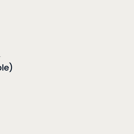
.
le)