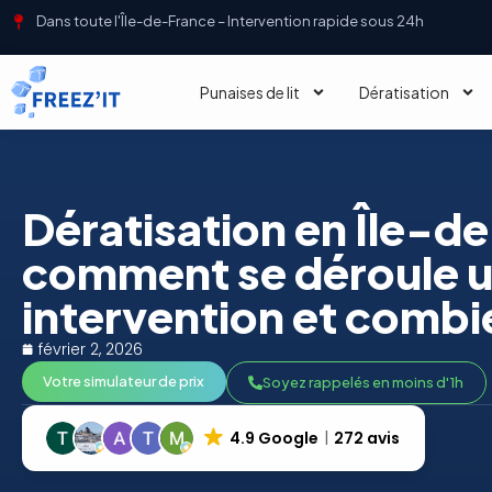
Dans toute l'Île-de-France – Intervention rapide sous 24h
Punaises de lit
Dératisation
Dératisation en Île-d
comment se déroule 
intervention et combi
février 2, 2026
Votre simulateur de prix
Soyez rappelés en moins d'1h
4.9 Google
272 avis