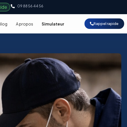
09 88 56 44 56
cide
Blog
A propos
Simulateur
Rappel rapide