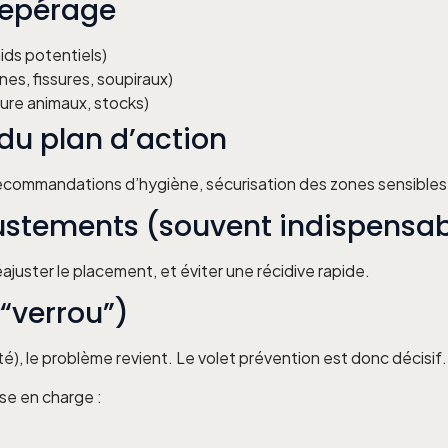
 repérage
nids potentiels)
es, fissures, soupiraux)
ture animaux, stocks)
du plan d’action
 recommandations d’hygiène, sécurisation des zones sensibles
justements (souvent indispensab
réajuster le placement, et éviter une récidive rapide.
 “verrou”)
é), le problème revient. Le volet prévention est donc décisif.
se en charge :