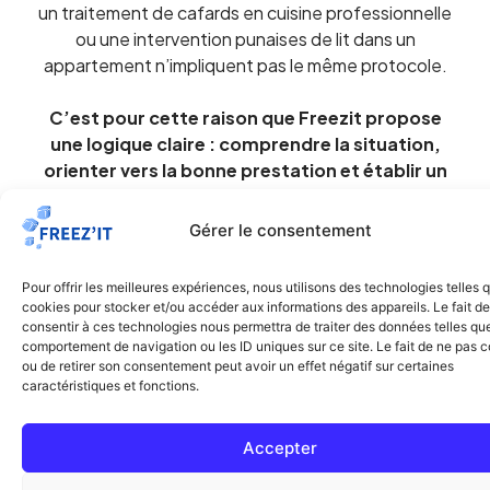
un traitement de cafards en cuisine professionnelle
ou une intervention punaises de lit dans un
appartement n’impliquent pas le même protocole.
C’est pour cette raison que Freezit propose
une logique claire : comprendre la situation,
orienter vers la bonne prestation et établir un
devis cohérent.
Gérer le consentement
Pour certains besoins, des outils comme les
calculateurs dédiés à la dératisation ou à la
Pour offrir les meilleures expériences, nous utilisons des technologies telles 
désinsectisation peuvent aussi aider à mieux cadrer
cookies pour stocker et/ou accéder aux informations des appareils. Le fait de
la demande avant prise de contact.
consentir à ces technologies nous permettra de traiter des données telles que
comportement de navigation ou les ID uniques sur ce site. Le fait de ne pas c
Découvrir nos simulateurs de prix
ou de retirer son consentement peut avoir un effet négatif sur certaines
caractéristiques et fonctions.
Accepter