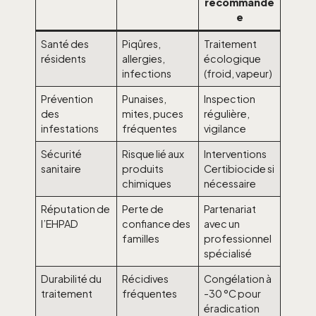
recommandé
e
Santé des
Piqûres,
Traitement
résidents
allergies,
écologique
infections
(froid, vapeur)
Prévention
Punaises,
Inspection
des
mites, puces
régulière,
infestations
fréquentes
vigilance
Sécurité
Risque lié aux
Interventions
sanitaire
produits
Certibiocide si
chimiques
nécessaire
Réputation de
Perte de
Partenariat
l’EHPAD
confiance des
avec un
familles
professionnel
spécialisé
Durabilité du
Récidives
Congélation à
traitement
fréquentes
-30 °C pour
éradication