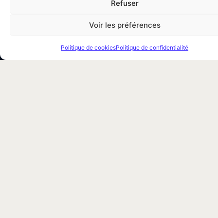
Refuser
Voir les préférences
Traitement professionnel des nuisibles à Paris et en Île-
Politique de cookies
Politique de confidentialité
de-France. Punaises de lit, dératisation,
désinsectisation. Certifiés CertiPunaises &
Certibiocide.
Votre simulateur de prix
09 88 56 44 56
Services
Désinsectisation
Traitement par vapeur
Traitement par congélation