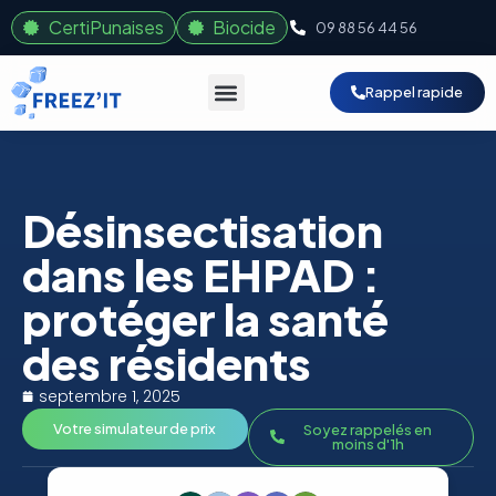
CertiPunaises
Biocide
09 88 56 44 56
Rappel rapide
Désinsectisation
dans les EHPAD :
protéger la santé
des résidents
septembre 1, 2025
Votre simulateur de prix
Soyez rappelés en
moins d'1h