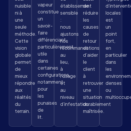
vapeur
nuisible
établissement
de
d’intervent
constitue
ni à
sensible
réduire
locales
un
une
:
les
est
savoir-
seule
nous
causes
un
faire
méthode.
ajustons
de
point
différenciant,
Cette
nos
retour
fort,
particulièrement
vision
recommandations
et
en
utile
globale
au
d’aider
particulier
dans
permet
lieu,
le
dans
certaines
de
à
client
les
configurations,
mieux
l’usage
à
environnem
notamment
répondre
et
retrouver
denses
pour
aux
au
une
ou
les
réalités
niveau
situation
multioccup
punaises
du
d’infestation.
durablement
de
terrain.
maîtrisée.
lit.