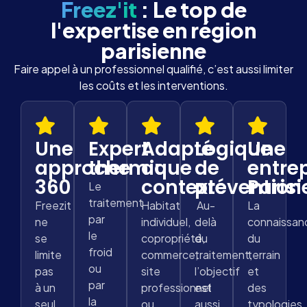
Freez'it
: Le top de
l'expertise en région
parisienne
Faire appel à un professionnel qualifié, c’est aussi limiter
les coûts et les interventions.
Une
Expert
Adapté
Logique
Une
approche
thermique
au
de
entre
360
contexte
prévention
Paris
Le
traitement
Freezit
Habitat
Au-
La
par
ne
individuel,
delà
connaissan
le
se
copropriété,
du
du
froid
limite
commerce,
traitement,
terrain
ou
pas
site
l’objectif
et
par
à un
professionnel
est
des
la
seul
ou
aussi
typologies