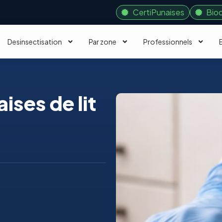
CertiPunaises
Bio
Desinsectisation
Par zone
Professionnels
ises de lit