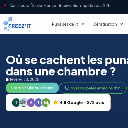
Dans toute l'Île-de-France – Intervention rapide sous 24h
Punaises de lit
Dératisation
Où se cachent les puna
dans une chambre ?
février 23, 2026
Votre simulateur de prix
Soyez rappelés en moins d'1h
4.9 Google
272 avis