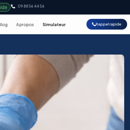
09 88 56 44 56
cide
Blog
A propos
Simulateur
Rappel rapide