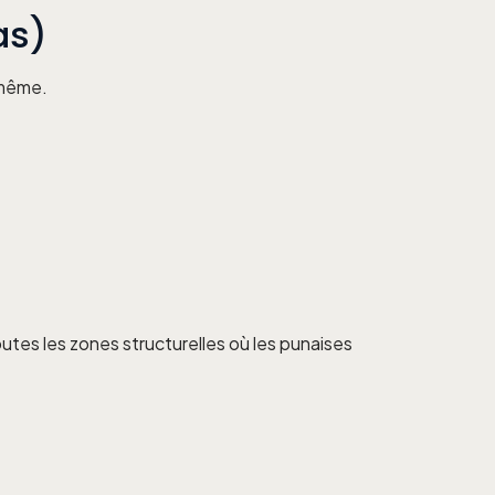
as)
-même.
utes les zones structurelles où les punaises