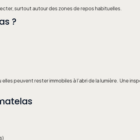
pecter, surtout autour des zones de repos habituelles.
as ?
elles peuvent rester immobiles à l’abri de la lumière. Une insp
 matelas
s)