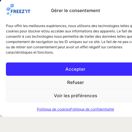
Gérer le consentement
Tarifs et devis :
comment
Pour offrir les meilleures expériences, nous utilisons des technologies telles 
cookies pour stocker et/ou accéder aux informations des appareils. Le fait de
ça se passe ?
consentir à ces technologies nous permettra de traiter des données telles que
comportement de navigation ou les ID uniques sur ce site. Le fait de ne pas c
Le coût d’une intervention dépend toujours du
ou de retirer son consentement peut avoir un effet négatif sur certaines
nuisible concerné, de la surface, du niveau
caractéristiques et fonctions.
d’infestation, des contraintes d’accès et de la
méthode retenue. Une dératisation dans une cave,
Accepter
un traitement de cafards en cuisine professionnelle
ou une intervention punaises de lit dans un
Refuser
appartement n’impliquent pas le même protocole.
Voir les préférences
C’est pour cette raison que Freezit propose
une logique claire : comprendre la situation,
Politique de cookies
Politique de confidentialité
orienter vers la bonne prestation et établir un
devis cohérent.