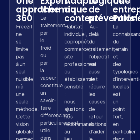
Une
Expert
Adapté
Logique
Une
approche
thermique
au
de
entre
360
contexte
prévention
Paris
Le
traitement
Freezit
Habitat
Au-
La
par
ne
individuel,
delà
connaissan
le
se
copropriété,
du
du
froid
limite
commerce,
traitement,
terrain
ou
pas
site
l’objectif
et
par
à un
professionnel
est
des
la
seul
ou
aussi
typologies
vapeur
nuisible
établissement
de
d’intervent
constitue
ni à
sensible
réduire
locales
un
une
:
les
est
savoir-
seule
nous
causes
un
faire
méthode.
ajustons
de
point
différenciant,
Cette
nos
retour
fort,
particulièrement
vision
recommandations
et
en
utile
globale
au
d’aider
particulier
dans
permet
lieu,
le
dans