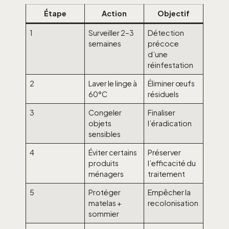
Étape
Action
Objectif
1
Surveiller 2–3
Détection
semaines
précoce
d’une
réinfestation
2
Laver le linge à
Éliminer œufs
60°C
résiduels
3
Congeler
Finaliser
objets
l’éradication
sensibles
4
Éviter certains
Préserver
produits
l’efficacité du
ménagers
traitement
5
Protéger
Empêcher la
matelas +
recolonisation
sommier