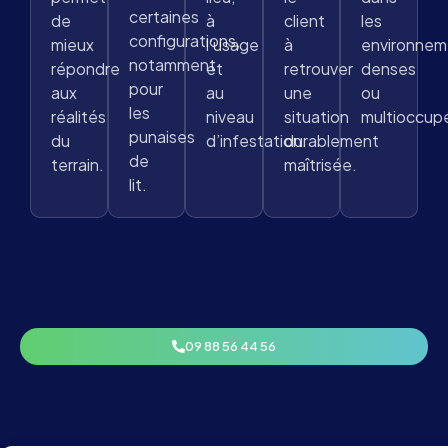
certaines
de
à
client
les
configurations,
mieux
l’usage
à
environnem
notamment
répondre
et
retrouver
denses
pour
aux
au
une
ou
les
réalités
niveau
situation
multioccup
punaises
du
d’infestation.
durablement
de
terrain.
maîtrisée.
lit.
09 88 56 44 56