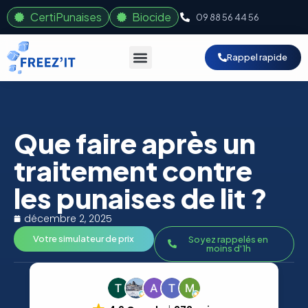
CertiPunaises
Biocide
09 88 56 44 56
Rappel rapide
Que faire après un
traitement contre
les punaises de lit ?
décembre 2, 2025
Votre simulateur de prix
Soyez rappelés en
moins d'1h