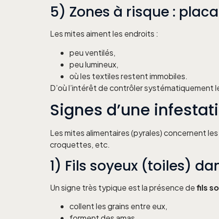
5) Zones à risque : pla
Les mites aiment les endroits :
peu ventilés,
peu lumineux,
où les textiles restent immobiles.
D’où l’intérêt de contrôler systématiquement les
Signes d’une infestat
Les mites alimentaires (pyrales) concernent les p
croquettes, etc.
1) Fils soyeux (toiles) d
Un signe très typique est la présence de
fils 
collent les grains entre eux,
forment des amas,