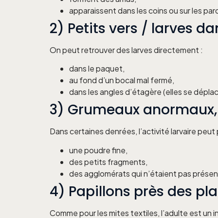
apparaissent dans les coins ou sur les par
2) Petits vers / larves d
On peut retrouver des larves directement :
dans le paquet,
au fond d’un bocal mal fermé,
dans les angles d’étagère (elles se dépl
3) Grumeaux anormaux, “
Dans certaines denrées, l’activité larvaire peut 
une poudre fine,
des petits fragments,
des agglomérats qui n’étaient pas présen
4) Papillons près des pla
Comme pour les mites textiles, l’adulte est un i