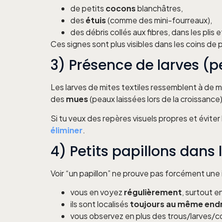
de petits
cocons
blanchâtres,
des
étuis
(comme des mini-fourreaux),
des débris collés aux fibres, dans les plis 
Ces signes sont plus visibles dans les coins de
3) Présence de larves (p
Les larves de mites textiles ressemblent à de m
des
mues
(peaux laissées lors de la croissance)
Si tu veux des repères visuels propres et éviter l
éliminer
.
4) Petits papillons dans 
Voir “un papillon” ne prouve pas forcément une in
vous en voyez
régulièrement
, surtout e
ils sont localisés
toujours au même endr
vous observez en plus des trous/larves/