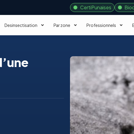
CertiPunaises
Bio
Desinsectisation
Par zone
Professionnels
d’une