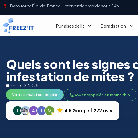
Dans toute l'Île-de-France – Intervention rapide sous 24h
Punaises de lit
Dératisation
Quels sont les signes 
infestation de mites ?
mars 2, 2026
Votre simulateur de prix
Soyez rappelés en moins d'1h
4.9 Google
272 avis