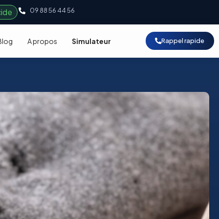
09 88 56 44 56
cide
Blog
A propos
Simulateur
Rappel rapide