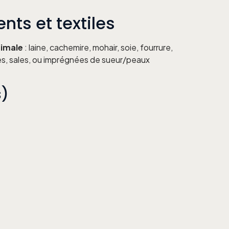
nts et textiles
nimale
: laine, cachemire, mohair, soie, fourrure,
es, sales, ou imprégnées de sueur/peaux
s)