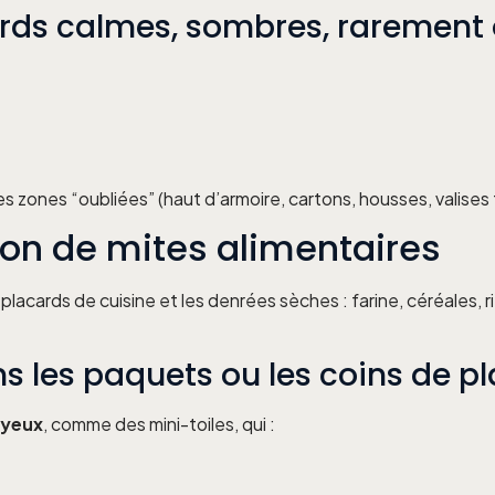
cards calmes, sombres, rarement
 zones “oubliées” (haut d’armoire, cartons, housses, valises t
ion de mites alimentaires
lacards de cuisine et les denrées sèches : farine, céréales, riz
ans les paquets ou les coins de p
soyeux
, comme des mini-toiles, qui :