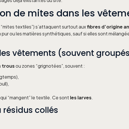
 pages déjà existantes du site.
ion de mites dans les vêteme
“mites textiles”) s’attaquent surtout aux
fibres d’origine a
ur ou les matières synthétiques, sauf si elles sont mélangé
s les vêtements (souvent groupé
s trous
ou zones “grignotées”, souvent :
ngtemps),
ull),
 qui “mangent” le textile. Ce sont
les larves
.
u résidus collés