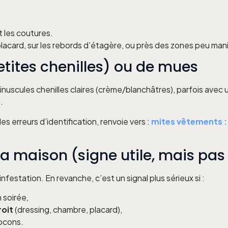
et les coutures.
 placard, sur les rebords d’étagère, ou près des zones peu man
etites chenilles) ou de mues
inuscules chenilles claires (crème/blanchâtres), parfois avec
.
es erreurs d’identification, renvoie vers :
mites vêtements : 
la maison (signe utile, mais pas 
festation. En revanche, c’est un signal plus sérieux si :
n soirée,
oit
(dressing, chambre, placard),
cocons.