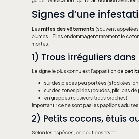
guide “éradication” qui ferait doublon avec les
Signes d’une infestat
Les
mites des vêtements
(souvent appelées 
plumes… Elles endommagent rarement le coton p
mortes.
1) Trous irréguliers dan
Le signe le plus connu est l’apparition de
petit
sur des pièces peu portées (stockées lo
sur des zones pliées (coudes, plis, bas de p
en grappes (plusieurs trous proches).
Important : ce ne sont pas les papillons adultes
2) Petits cocons, étuis o
Selon les espèces, on peut observer :