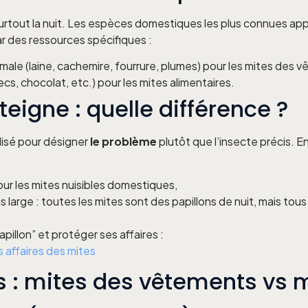
it surtout la nuit. Les espèces domestiques les plus connues a
r des ressources spécifiques :
imale (laine, cachemire, fourrure, plumes) pour les mites des 
 secs, chocolat, etc.) pour les mites alimentaires.
 teigne : quelle différence ?
lisé pour désigner
le problème
plutôt que l’insecte précis. En 
our les mites nuisibles domestiques,
 large : toutes les mites sont des papillons de nuit, mais tous
illon” et protéger ses affaires :
 affaires des mites
s : mites des vêtements vs 