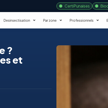
CertiPunaises
Bio
Desinsectisation
Par zone
Professionnels
e ?
es et