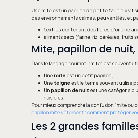
Une mite est un papillon de petite taille qui v
des environnements calmes, peu ventilés, et pa
textiles contenant des fibres d’origine an
aliments secs (farine, riz, céréales, fruits
Mite, papillon de nuit,
Dans le langage courant, “mite” est souvent uti
Une
mite
est un petit papillon,
Une
teigne
est le terme souvent utilisé p
Un
papillon de nuit
est une catégorie plus
nuisibles.
Pour mieux comprendre la confusion “mite ou pap
papillon mite vêtement : comment protéger vos
Les 2 grandes famille