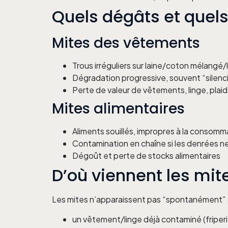
Quels dégâts et quel
Mites des vêtements
Trous irréguliers sur laine/coton mélangé/la
Dégradation progressive, souvent “silenc
Perte de valeur de vêtements, linge, plaid
Mites alimentaires
Aliments souillés, impropres à la consomm
Contamination en chaîne si les denrées ne
Dégoût et perte de stocks alimentaires
D’où viennent les mit
Les mites n’apparaissent pas “spontanément” : 
un vêtement/linge déjà contaminé (friperi