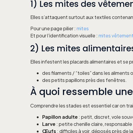
1) Les mites des vêtemen
Elles s’attaquent surtout aux textiles contenant 
Pour une page pilier :
mites
Et pour l’identification visuelle :
mites vêtements 
2) Les mites alimentaire
Elles infestent les placards alimentaires et s
des filaments / “toiles” dans les aliments 
des petits papillons près des fenêtres.
À quoi ressemble une 
Comprendre les stades est essentiel car on tra
Papillon adulte
: petit, discret, vole souve
Larve
: petite chenille claire, responsab
Œufs
: difficiles à voir, déposés près de 