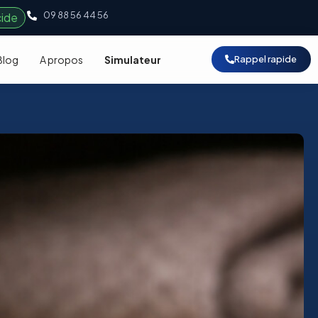
09 88 56 44 56
cide
Blog
A propos
Simulateur
Rappel rapide