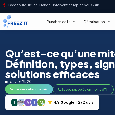
Dans toute l'Île-de-France – Intervention rapide sous 24h
Punaises de lit
Dératisation
Qu’est-ce qu’une mit
Définition, types, sign
solutions efficaces
janvier 19, 2026
Votre simulateur de prix
Soyez rappelés en moins d'1h
4.9 Google
272 avis