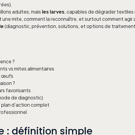
rées).
illons adultes, mais
les larves
, capables de dégrader textiles 
 une mite, comment la reconnaître, et surtout comment agir
le
(diagnostic, prévention, solutions, et options de traitement
érence ?
nts vs mites alimentaires
e, œufs
aison ?
rs favorisants
hode de diagnostic)
 plan d’action complet
rofessionnel
 : définition simple