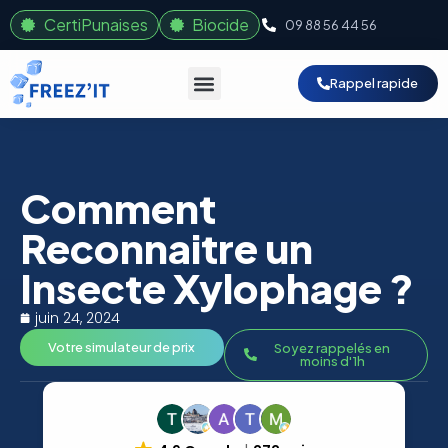
CertiPunaises
Biocide
09 88 56 44 56
Rappel rapide
Comment
Reconnaitre un
Insecte Xylophage ?
juin 24, 2024
Votre simulateur de prix
Soyez rappelés en
moins d'1h