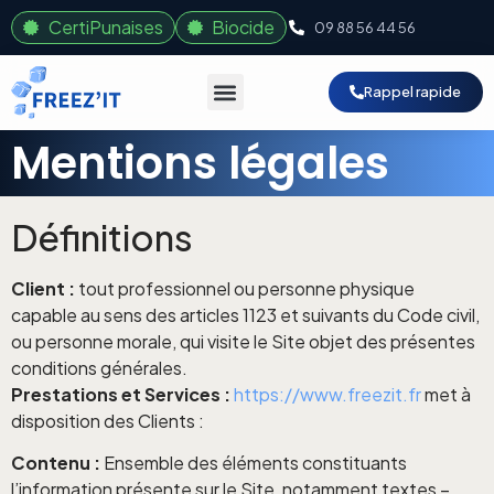
CertiPunaises
Biocide
09 88 56 44 56
Rappel rapide
Mentions légales
Définitions
Client :
tout professionnel ou personne physique
capable au sens des articles 1123 et suivants du Code civil,
ou personne morale, qui visite le Site objet des présentes
conditions générales.
Prestations et Services :
https://www.freezit.fr
met à
disposition des Clients :
Contenu :
Ensemble des éléments constituants
l’information présente sur le Site, notamment textes –