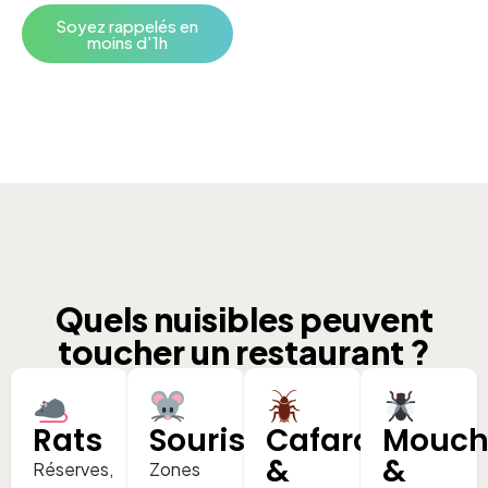
Soyez rappelés en
moins d'1h
Quels nuisibles peuvent
toucher un
restaurant
?
Rats
Souris
Cafards
Mouch
&
&
Réserves,
Zones