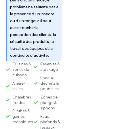
problème ne se limite pas à
la présence d’un insecte
ou d’un rongeur. Il peut
aussi toucher la
perception des clients, la
sécurité des produits, le
travail des équipes et la
continuité d’activité.
Cuisines &
Réserves &
zones de
stockage
cuisson
Locaux
Arrière-
déchets &
salles
poubelles
Chambres
Zones de
froides
plonge &
siphons
Plinthes &
gaines
Faux
techniques
plafonds &
réseaux