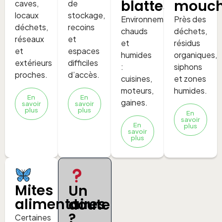
blattes
mouch
caves,
de
locaux
stockage,
Environnements
Près des
déchets,
recoins
chauds
déchets,
réseaux
et
et
résidus
et
espaces
humides
organiques,
extérieurs
difficiles
:
siphons
proches.
d’accès.
cuisines,
et zones
moteurs,
humides.
En
En
gaines.
savoir
savoir
plus
plus
En
savoir
En
plus
savoir
plus
Mites
Un
alimentaires
doute
?
Certaines