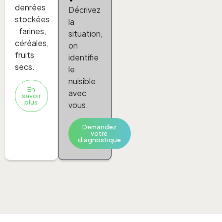
denrées
Décrivez
stockées
la
: farines,
situation,
céréales,
on
fruits
identifie
secs.
le
nuisible
En
avec
savoir
plus
vous.
Demandez
votre
diagnostique