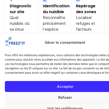
Diagnostic
Identification
Repérage
sur site
du nuisible
des zones
Quel
Reconnaître
Localiser
nuisible, où
précisément
refuges et
se situe
l’espèce
facteurs
l’activité,
pour cibler la
favorisants
quelles
bonne
dans tout
Gérer le consentement
zones
réponse.
l’établissement
sensibles et
Pour offrir les meilleures expériences, nous utilisons des technologies telles 
quelles
cookies pour stocker et/ou accéder aux informations des appareils. Le fait de
contraintes.
ces technologies nous permettra de traiter des données telles que le compo
navigation ou les ID uniques sur ce site. Le fait de ne pas consentir ou de reti
consentement peut avoir un effet négatif sur certaines caractéristiques et fo
4
5
6
Choix de la
Traitement
Conseils
Accepter
méthode
ciblé &
pour la
Adaptée au
discret
suite
Refuser
type de
Rigoureux,
Recommandation
nuisible, à la
respectueux
concrètes
Voir les préférences