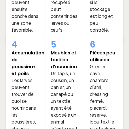
peuvent
récupéré
si le
ensuite
peut
stockage
pondre dans
contenir des
est long et
une zone
larves ou
peu
favorable.
œufs.
contrôlé.
4
5
6
Accumulation
Meubles et
Pièces peu
de
textiles
utilisées
poussière
d’occasion
Grenier,
et poils
Un tapis, un
cave,
Les larves
coussin, un
chambre
peuvent
panier, un
d’ami,
trouver de
canapé ou
dressing
quoi se
un textile
fermé,
nourrir dans
ayant été
placard,
les
exposé à un
réserve,
poussières,
animal
local textile
cheveux,
infesté peut
ou stockage