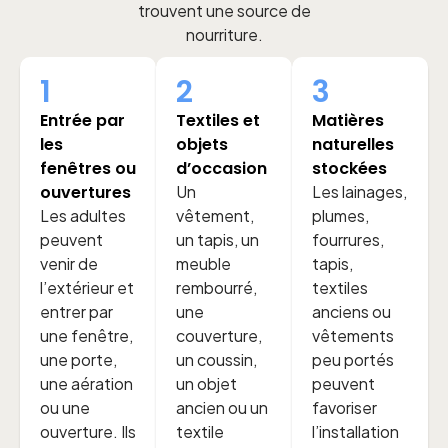
trouvent une source de
nourriture.
1
2
3
Entrée par
Textiles et
Matières
les
objets
naturelles
fenêtres ou
d’occasion
stockées
ouvertures
Un
Les lainages,
Les adultes
vêtement,
plumes,
peuvent
un tapis, un
fourrures,
venir de
meuble
tapis,
l’extérieur et
rembourré,
textiles
entrer par
une
anciens ou
une fenêtre,
couverture,
vêtements
une porte,
un coussin,
peu portés
une aération
un objet
peuvent
ou une
ancien ou un
favoriser
ouverture. Ils
textile
l’installation