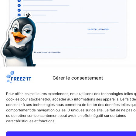
Estimez votre intervention
Gérer le consentement
gratuitement &
Pour offrir les meilleures expériences, nous utilisons des technologies telles 
immédiatement
à l'aide de
cookies pour stocker et/ou accéder aux informations des appareils. Le fait de
notre simulateur en ligne
consentir à ces technologies nous permettra de traiter des données telles que
comportement de navigation ou les ID uniques sur ce site. Le fait de ne pas c
Répondez à quelques questions sur le nuisible, la
ou de retirer son consentement peut avoir un effet négatif sur certaines
caractéristiques et fonctions.
surface et la situation : obtenez une fourchette de
prix indicative en moins d’une minute, sans