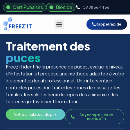
CertiPunaises
Biocide
09 88 56 44 56
Rappel rapide
Traitement des
puces
Freez’it identifie la présence de puces, évalue le niveau
d’infestation et propose une méthode adaptée à votre
logement ou local professionnel. Une intervention
contre les puces doit traiter les zones de passage, les
textiles, les sols, les lieux de repos des animaux et les
facteurs qui favorisent leur retour.
Votre simulateur de prix
Soyez rappelés en
moins d'1h