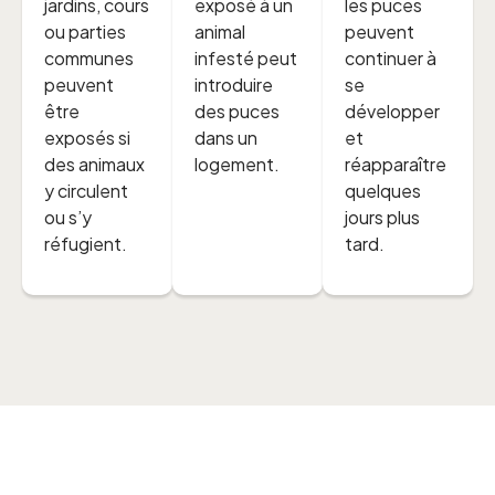
jardins, cours
exposé à un
les puces
ou parties
animal
peuvent
communes
infesté peut
continuer à
peuvent
introduire
se
être
des puces
développer
exposés si
dans un
et
des animaux
logement.
réapparaître
y circulent
quelques
ou s’y
jours plus
réfugient.
tard.