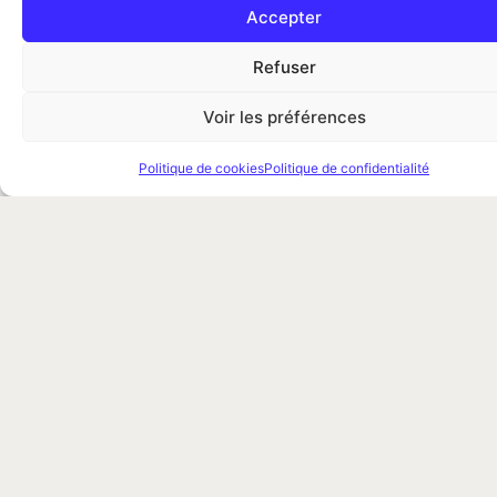
Accepter
Refuser
Voir les préférences
Politique de cookies
Politique de confidentialité
Pourquoi
Une évaluation du
niveau d'infestation
faire appel à
un
Un repérage des
zones refuges
professionnel
?
Une méthode
adaptée au logement
Une infestation de puces
ou au local
peut être frustrante, car
les piqûres peuvent