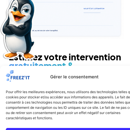
Estimez votre intervention
gratuitement &
immédiatement
à l'aide de
Gérer le consentement
notre simulateur en ligne
Répondez à quelques questions sur le nuisible, la
Pour offrir les meilleures expériences, nous utilisons des technologies telles 
surface et la situation : obtenez une fourchette de
cookies pour stocker et/ou accéder aux informations des appareils. Le fait de
consentir à ces technologies nous permettra de traiter des données telles que
prix indicative en moins d’une minute, sans
comportement de navigation ou les ID uniques sur ce site. Le fait de ne pas c
engagement. Le tarif définitif est confirmé après
ou de retirer son consentement peut avoir un effet négatif sur certaines
diagnostic gratuit par un expert.
caractéristiques et fonctions.
Soyez rappelés en moins d'1h