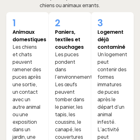
chiens ou animaux errants.
1
2
3
Animaux
Paniers,
Logement
domestiques
textiles et
déjà
Les chiens
couchages
contaminé
et chats
Les puces
Un logement
peuvent
pondent
peut
ramener des
dans
contenir des
puces après
l’environnement.
formes
une sortie,
Les œufs
immatures
un contact
peuvent
de puces
avec un
tomber dans
après le
autre animal
le panier, les
départ d’un
ou une
tapis, les
animal
exposition
coussins, le
infesté.
dans un
canapé, les
L’activité
jardin, une
couvertures
peut