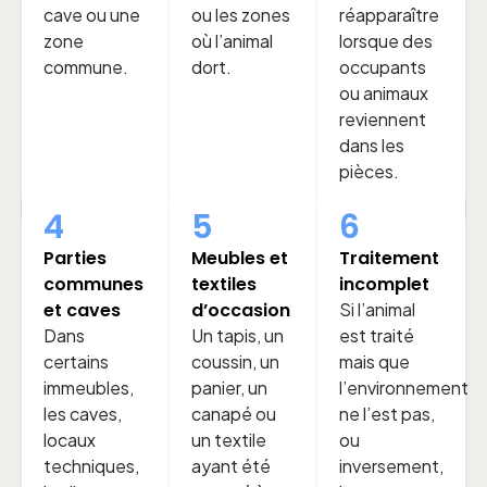
cave ou une
ou les zones
réapparaître
zone
où l’animal
lorsque des
commune.
dort.
occupants
ou animaux
reviennent
dans les
pièces.
4
5
6
Parties
Meubles et
Traitement
communes
textiles
incomplet
et caves
d’occasion
Si l’animal
Dans
Un tapis, un
est traité
certains
coussin, un
mais que
immeubles,
panier, un
l’environnement
les caves,
canapé ou
ne l’est pas,
locaux
un textile
ou
techniques,
ayant été
inversement,