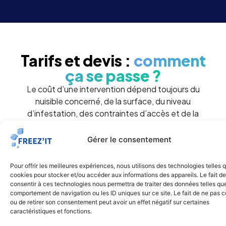
Tarifs et devis :
comment
ça se passe ?
Le coût d’une intervention dépend toujours du
nuisible concerné, de la surface, du niveau
d’infestation, des contraintes d’accès et de la
méthode retenue. Une dératisation dans une cave,
un traitement de cafards en cuisine professionnelle
Gérer le consentement
ou une intervention punaises de lit dans un
appartement n’impliquent pas le même protocole.
Pour offrir les meilleures expériences, nous utilisons des technologies telles 
cookies pour stocker et/ou accéder aux informations des appareils. Le fait de
consentir à ces technologies nous permettra de traiter des données telles que
C’est pour cette raison que Freezit propose
comportement de navigation ou les ID uniques sur ce site. Le fait de ne pas c
une logique claire : comprendre la situation,
ou de retirer son consentement peut avoir un effet négatif sur certaines
orienter vers la bonne prestation et établir un
caractéristiques et fonctions.
devis cohérent.