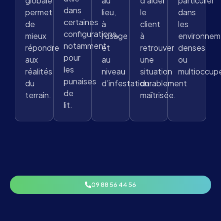
globale
au
d’aider
particulier
dans
permet
lieu,
le
dans
certaines
de
à
client
les
configurations,
mieux
l’usage
à
environnem
notamment
répondre
et
retrouver
denses
pour
aux
au
une
ou
les
réalités
niveau
situation
multioccup
punaises
du
d’infestation.
durablement
de
terrain.
maîtrisée.
lit.
09 88 56 44 56