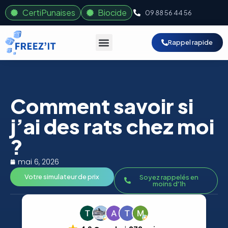
CertiPunaises
Biocide
09 88 56 44 56
Rappel rapide
Comment savoir si
j’ai des rats chez moi
?
mai 6, 2026
Votre simulateur de prix
Soyez rappelés en
moins d'1h