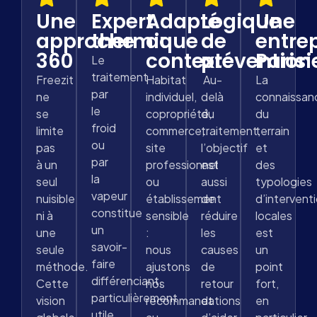
Une
Expert
Adapté
Logique
Une
approche
thermique
au
de
entre
360
contexte
prévention
Paris
Le
traitement
Freezit
Habitat
Au-
La
par
ne
individuel,
delà
connaissan
le
se
copropriété,
du
du
froid
limite
commerce,
traitement,
terrain
ou
pas
site
l’objectif
et
par
à un
professionnel
est
des
la
seul
ou
aussi
typologies
vapeur
nuisible
établissement
de
d’intervent
constitue
ni à
sensible
réduire
locales
un
une
:
les
est
savoir-
seule
nous
causes
un
faire
méthode.
ajustons
de
point
différenciant,
Cette
nos
retour
fort,
particulièrement
vision
recommandations
et
en
utile