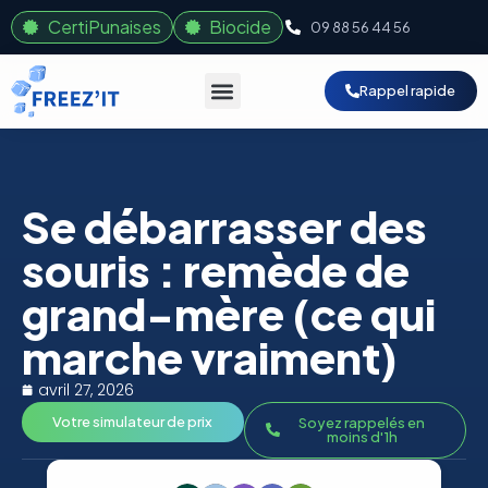
CertiPunaises
Biocide
09 88 56 44 56
Rappel rapide
Se débarrasser des
souris : remède de
grand-mère (ce qui
marche vraiment)
avril 27, 2026
Votre simulateur de prix
Soyez rappelés en
moins d'1h