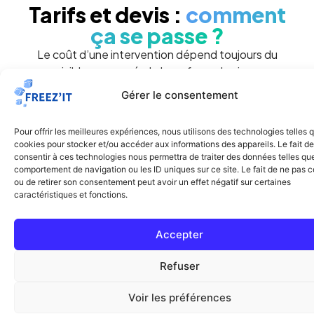
Tarifs et devis :
comment
ça se passe ?
Le coût d’une intervention dépend toujours du
nuisible concerné, de la surface, du niveau
d’infestation, des contraintes d’accès et de la
Gérer le consentement
méthode retenue. Une dératisation dans une cave,
un traitement de cafards en cuisine professionnelle
Pour offrir les meilleures expériences, nous utilisons des technologies telles 
ou une intervention punaises de lit dans un
cookies pour stocker et/ou accéder aux informations des appareils. Le fait de
appartement n’impliquent pas le même protocole.
consentir à ces technologies nous permettra de traiter des données telles que
comportement de navigation ou les ID uniques sur ce site. Le fait de ne pas c
ou de retirer son consentement peut avoir un effet négatif sur certaines
C’est pour cette raison que Freezit propose
caractéristiques et fonctions.
une logique claire : comprendre la situation,
orienter vers la bonne prestation et établir un
Accepter
devis cohérent.
Refuser
Pour certains besoins, des outils comme les
calculateurs dédiés à la dératisation ou à la
Voir les préférences
désinsectisation peuvent aussi aider à mieux cadrer