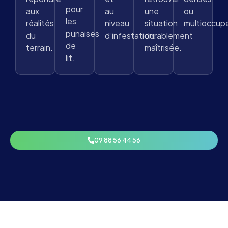
pour
aux
au
une
ou
les
réalités
niveau
situation
multioccup
punaises
du
d’infestation.
durablement
de
terrain.
maîtrisée.
lit.
09 88 56 44 56