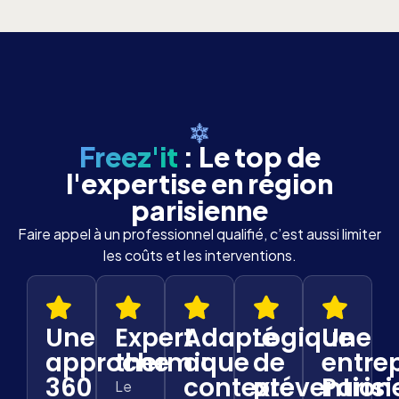
Freez'it
: Le top de
l'expertise en région
parisienne
Faire appel à un professionnel qualifié, c’est aussi limiter
les coûts et les interventions.
Une
Expert
Adapté
Logique
Une
approche
thermique
au
de
entre
360
contexte
prévention
Paris
Le