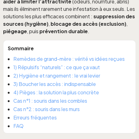
aider à limiter l’attractivité
(odeurs, nourriture, abris)
mais ils éliminent rarement une infestation à eux seuls. Les
solutions les plus efficaces combinent :
suppression des
sources (hygiène)
,
blocage des accès (exclusion)
,
piégeage
, puis
prévention durable
.
Sommaire
Remèdes de grand-mère : vérité vs idées reçues
1) Répulsifs “naturels” : ce que ça vaut
2) Hygiène et rangement : le vrai levier
3) Boucher les accès : indispensable
4) Pièges : la solution la plus concrète
Cas n°1 : souris dans les combles
Cas n°2 : souris dans les murs
Erreurs fréquentes
FAQ