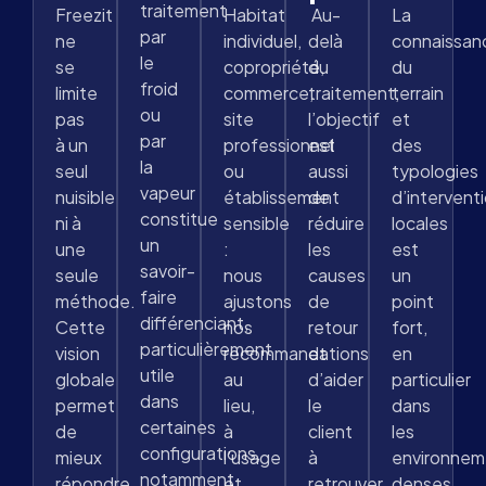
traitement
Freezit
Habitat
Au-
La
par
ne
individuel,
delà
connaissan
le
se
copropriété,
du
du
froid
limite
commerce,
traitement,
terrain
ou
pas
site
l’objectif
et
par
à un
professionnel
est
des
la
seul
ou
aussi
typologies
vapeur
nuisible
établissement
de
d’intervent
constitue
ni à
sensible
réduire
locales
un
une
:
les
est
savoir-
seule
nous
causes
un
faire
méthode.
ajustons
de
point
différenciant,
Cette
nos
retour
fort,
particulièrement
vision
recommandations
et
en
utile
globale
au
d’aider
particulier
dans
permet
lieu,
le
dans
certaines
de
à
client
les
configurations,
mieux
l’usage
à
environnem
notamment
répondre
et
retrouver
denses