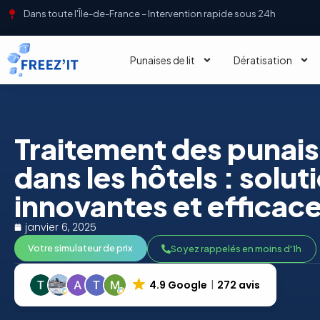
Dans toute l'Île-de-France – Intervention rapide sous 24h
Punaises de lit
Dératisation
Traitement des punaise
dans les hôtels : solut
innovantes et efficac
janvier 6, 2025
Votre simulateur de prix
Soyez rappelés en moins d'1h
4.9 Google
272 avis