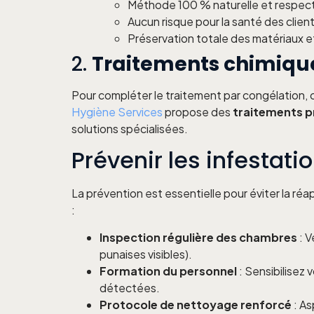
Méthode 100 % naturelle et respec
Aucun risque pour la santé des clien
Préservation totale des matériaux et 
2.
Traitements chimiques
Pour compléter le traitement par congélation, c
Hygiène Services
propose des
traitements pr
solutions spécialisées.
Prévenir les infestati
La prévention est essentielle pour éviter la ré
:
Inspection régulière des chambres
: V
punaises visibles).
Formation du personnel
: Sensibilisez 
détectées.
Protocole de nettoyage renforcé
: As