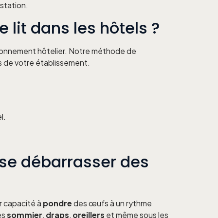
estation.
 lit dans les hôtels ?
vironnement hôtelier. Notre méthode de
s de votre établissement.
l.
t se débarrasser des
r capacité à
pondre
des œufs à un rythme
es
sommier
,
draps
,
oreillers
et même sous les