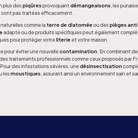
n plus des
piqûres
provoquant
démangeaisons
, les punais
ne sont pas traitées efficacement.
s naturelles comme la
terre de diatomée
ou des
pièges anti
e
adapté ou de produits spécifiques peut également complé
iques pour protéger votre
literie
et votre maison.
le pour éviter une nouvelle
contamination
. En combinant de
à des traitements professionnels comme ceux proposés par Fr
 Pour des infestations sévères, une
désinsectisation
complè
u les
moustiques
, assurant ainsi un environnement sain et s