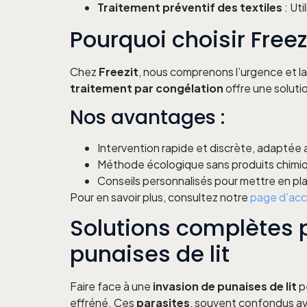
Traitement préventif des textiles
: Uti
Pourquoi choisir Freezi
Chez
Freezit
, nous comprenons l’urgence et l
traitement par congélation
offre une soluti
Nos avantages :
Intervention rapide et discrète, adaptée
Méthode écologique sans produits chimique
Conseils personnalisés pour mettre en pl
Pour en savoir plus, consultez notre
page d’acc
Solutions complètes p
punaises de lit
Faire face à une
invasion de punaises de lit
p
effréné. Ces
parasites
, souvent confondus a