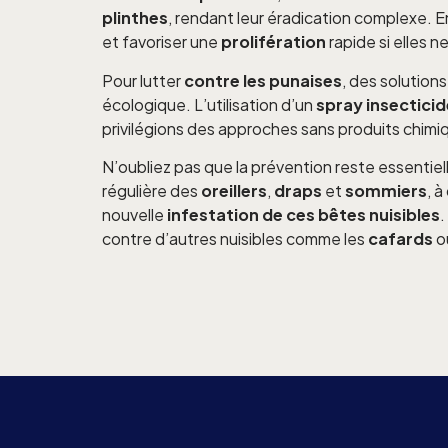
plinthes
, rendant leur éradication complexe. E
et favoriser une
prolifération
rapide si elles 
Pour lutter
contre les punaises
, des solution
écologique. L’utilisation d’un
spray insecticid
privilégions des approches sans produits chim
N’oubliez pas que la prévention reste essentiel
régulière des
oreillers
,
draps
et
sommiers
, 
nouvelle
infestation de ces bêtes nuisibles
.
contre d’autres nuisibles comme les
cafards
o