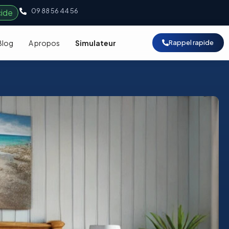
09 88 56 44 56
cide
Blog
A propos
Simulateur
Rappel rapide