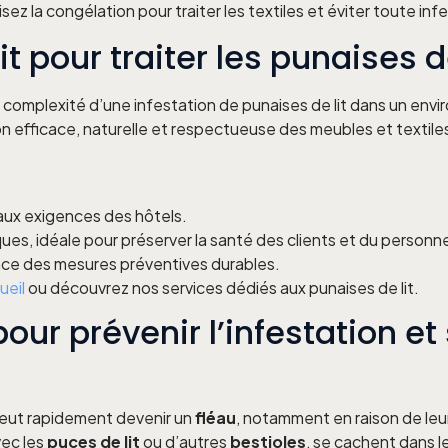
lisez la congélation pour traiter les textiles et éviter toute inf
t pour traiter les punaises de
a complexité d’une infestation de punaises de lit dans un en
on efficace, naturelle et respectueuse des meubles et textile
 aux exigences des hôtels.
s, idéale pour préserver la santé des clients et du personne
ace des mesures préventives durables.
ueil
ou découvrez nos services dédiés aux punaises de lit.
our prévenir l’infestation e
eut rapidement devenir un
fléau
, notamment en raison de leu
vec les
puces de lit
ou d’autres
bestioles
, se cachent dans l