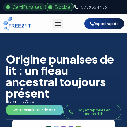
CertiPunaises
Biocide
09 88 56 44 56
Rappel rapide
Origine punaises de
lit : un fléau
ancestral toujours
présent
avril 14, 2025
Votre simulateur de prix
Soyez rappelés en
moins d'1h