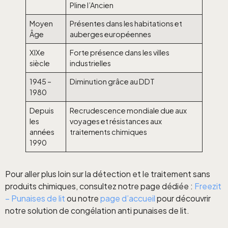
Pline l’Ancien
Moyen
Présentes dans les habitations et
Âge
auberges européennes
XIXe
Forte présence dans les villes
siècle
industrielles
1945 –
Diminution grâce au DDT
1980
Depuis
Recrudescence mondiale due aux
les
voyages et résistances aux
années
traitements chimiques
1990
Pour aller plus loin sur la détection et le traitement sans
produits chimiques, consultez notre page dédiée :
Freezit
– Punaises de lit
ou notre
page d’accueil
pour découvrir
notre solution de congélation anti punaises de lit.