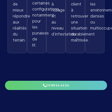
certaines
de
à
client
les
configurations,
mieux
l’usage
à
environnem
notamment
répondre
et
retrouver
denses
pour
aux
au
une
ou
les
réalités
niveau
situation
multioccup
punaises
du
d’infestation.
durablement
de
terrain.
maîtrisée.
lit.
09 88 56 44 56