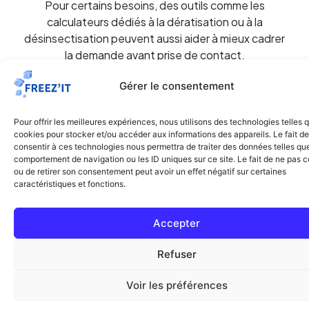
Pour certains besoins, des outils comme les
calculateurs dédiés à la dératisation ou à la
désinsectisation peuvent aussi aider à mieux cadrer
la demande avant prise de contact.
Découvrir nos simulateurs de prix
Gérer le consentement
Pour offrir les meilleures expériences, nous utilisons des technologies telles 
cookies pour stocker et/ou accéder aux informations des appareils. Le fait de
consentir à ces technologies nous permettra de traiter des données telles que
comportement de navigation ou les ID uniques sur ce site. Le fait de ne pas c
ou de retirer son consentement peut avoir un effet négatif sur certaines
caractéristiques et fonctions.
Traitement professionnel des nuisibles à Paris et en Île-
Accepter
de-France. Punaises de lit, dératisation,
désinsectisation. Certifiés CertiPunaises &
Refuser
Certibiocide.
Voir les préférences
Votre simulateur de prix