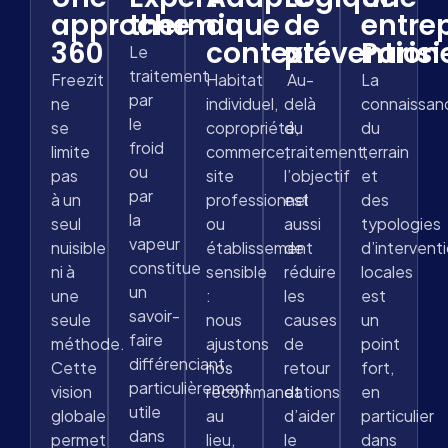
approche
thermique
au
de
entre
360
contexte
prévention
Paris
Le
traitement
Freezit
Habitat
Au-
La
par
ne
individuel,
delà
connaissan
le
se
copropriété,
du
du
froid
limite
commerce,
traitement,
terrain
ou
pas
site
l’objectif
et
par
à un
professionnel
est
des
la
seul
ou
aussi
typologies
vapeur
nuisible
établissement
de
d’intervent
constitue
ni à
sensible
réduire
locales
un
une
:
les
est
savoir-
seule
nous
causes
un
faire
méthode.
ajustons
de
point
différenciant,
Cette
nos
retour
fort,
particulièrement
vision
recommandations
et
en
utile
globale
au
d’aider
particulier
dans
permet
lieu,
le
dans