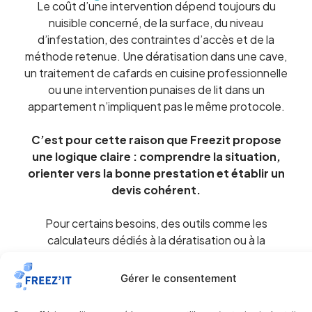
Le coût d’une intervention dépend toujours du
nuisible concerné, de la surface, du niveau
d’infestation, des contraintes d’accès et de la
méthode retenue. Une dératisation dans une cave,
un traitement de cafards en cuisine professionnelle
ou une intervention punaises de lit dans un
appartement n’impliquent pas le même protocole.
C’est pour cette raison que Freezit propose
une logique claire : comprendre la situation,
orienter vers la bonne prestation et établir un
devis cohérent.
Pour certains besoins, des outils comme les
calculateurs dédiés à la dératisation ou à la
désinsectisation peuvent aussi aider à mieux cadrer
la demande avant prise de contact.
Gérer le consentement
Découvrir nos simulateurs de prix