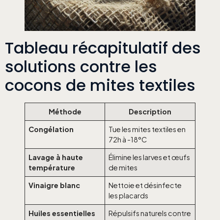
Tableau récapitulatif des
solutions contre les
cocons de mites textiles
Méthode
Description
Congélation
Tue les mites textiles en
72h à -18°C
Lavage à haute
Élimine les larves et œufs
température
de mites
Vinaigre blanc
Nettoie et désinfecte
les placards
Huiles essentielles
Répulsifs naturels contre