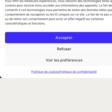
Pour offrir les meilleures expériences, nous utilisons des technologies telles 
cookies pour stocker et/ou accéder aux informations des appareils. Le fait de
consentir à ces technologies nous permettra de traiter des données telles que
comportement de navigation ou les ID uniques sur ce site. Le fait de ne pas c
ou de retirer son consentement peut avoir un effet négatif sur certaines
caractéristiques et fonctions.
Accepter
Traitement professionnel des nuisibles à Paris et en Île-
Refuser
de-France. Punaises de lit, dératisation,
désinsectisation. Certifiés CertiPunaises &
Voir les préférences
Certibiocide.
Votre simulateur de prix
Politique de cookies
Politique de confidentialité
09 88 56 44 56
Services
Désinsectisation