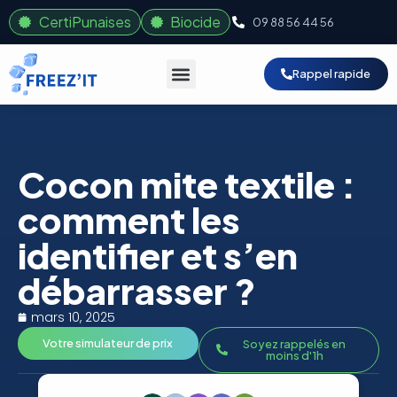
CertiPunaises
Biocide
09 88 56 44 56
Rappel rapide
Cocon mite textile :
comment les
identifier et s’en
débarrasser ?
mars 10, 2025
Votre simulateur de prix
Soyez rappelés en
moins d'1h