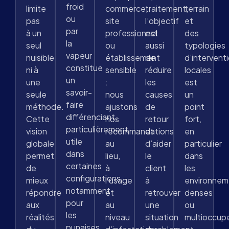
froid
limite
commerce,
traitement,
terrain
ou
pas
site
l’objectif
et
par
à un
professionnel
est
des
la
seul
ou
aussi
typologies
vapeur
nuisible
établissement
de
d’intervent
constitue
ni à
sensible
réduire
locales
un
une
:
les
est
savoir-
seule
nous
causes
un
faire
méthode.
ajustons
de
point
différenciant,
Cette
nos
retour
fort,
particulièrement
vision
recommandations
et
en
utile
globale
au
d’aider
particulier
dans
permet
lieu,
le
dans
certaines
de
à
client
les
configurations,
mieux
l’usage
à
environnem
notamment
répondre
et
retrouver
denses
pour
aux
au
une
ou
les
réalités
niveau
situation
multioccup
punaises