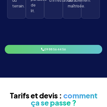
du
d’infestation.
durablement
de
terrain.
maîtrisée.
lit.
09 88 56 44 56
Tarifs et devis :
comment
ça se passe ?