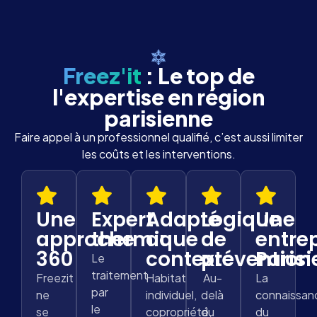
Freez'it
: Le top de
l'expertise en région
parisienne
Faire appel à un professionnel qualifié, c’est aussi limiter
les coûts et les interventions.
Une
Expert
Adapté
Logique
Une
approche
thermique
au
de
entre
360
contexte
prévention
Paris
Le
traitement
Freezit
Habitat
Au-
La
par
ne
individuel,
delà
connaissan
le
se
copropriété,
du
du