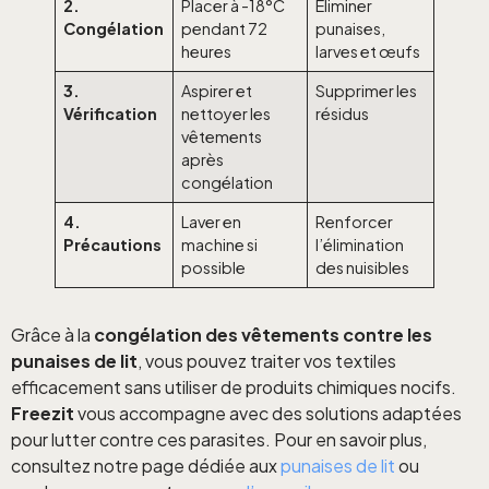
2.
Placer à -18°C
Éliminer
Congélation
pendant 72
punaises,
heures
larves et œufs
3.
Aspirer et
Supprimer les
Vérification
nettoyer les
résidus
vêtements
après
congélation
4.
Laver en
Renforcer
Précautions
machine si
l’élimination
possible
des nuisibles
Grâce à la
congélation des vêtements contre les
punaises de lit
, vous pouvez traiter vos textiles
efficacement sans utiliser de produits chimiques nocifs.
Freezit
vous accompagne avec des solutions adaptées
pour lutter contre ces parasites. Pour en savoir plus,
consultez notre page dédiée aux
punaises de lit
ou