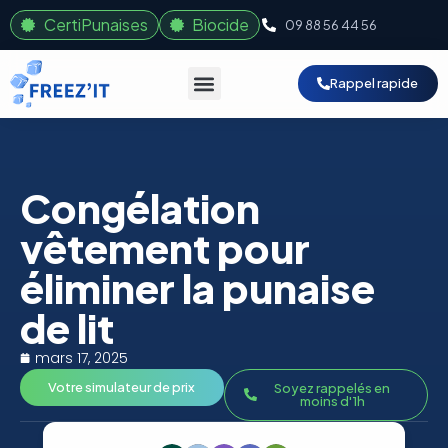
CertiPunaises
Biocide
09 88 56 44 56
Rappel rapide
Congélation
vêtement pour
éliminer la punaise
de lit
mars 17, 2025
Votre simulateur de prix
Soyez rappelés en
moins d'1h