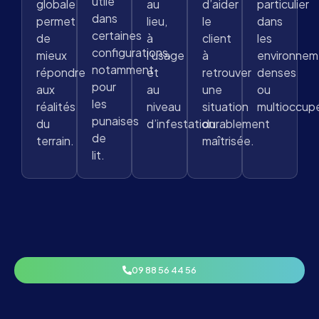
utile
globale
au
d’aider
particulier
dans
permet
lieu,
le
dans
certaines
de
à
client
les
configurations,
mieux
l’usage
à
environnem
notamment
répondre
et
retrouver
denses
pour
aux
au
une
ou
les
réalités
niveau
situation
multioccup
punaises
du
d’infestation.
durablement
de
terrain.
maîtrisée.
lit.
09 88 56 44 56