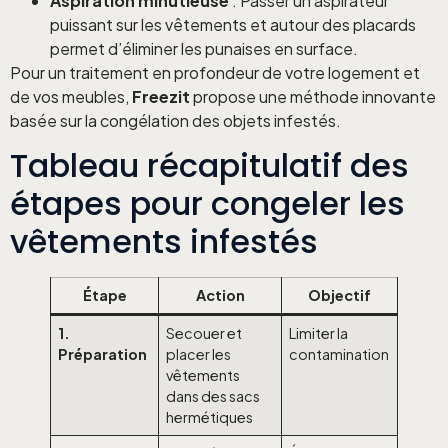
Aspiration minutieuse
: Passer un aspirateur
puissant sur les vêtements et autour des placards
permet d’éliminer les punaises en surface.
Pour un traitement en profondeur de votre logement et
de vos meubles,
Freezit
propose une méthode innovante
basée sur la congélation des objets infestés.
Tableau récapitulatif des
étapes pour congeler les
vêtements infestés
Étape
Action
Objectif
1.
Secouer et
Limiter la
Préparation
placer les
contamination
vêtements
dans des sacs
hermétiques