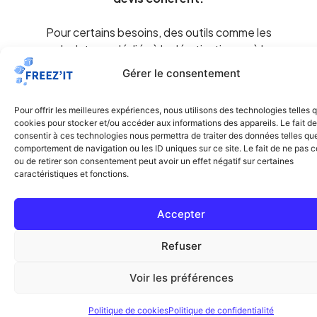
Pour certains besoins, des outils comme les
calculateurs dédiés à la dératisation ou à la
désinsectisation peuvent aussi aider à mieux cadrer
Gérer le consentement
la demande avant prise de contact.
Découvrir nos simulateurs de prix
Pour offrir les meilleures expériences, nous utilisons des technologies telles 
cookies pour stocker et/ou accéder aux informations des appareils. Le fait de
consentir à ces technologies nous permettra de traiter des données telles que
comportement de navigation ou les ID uniques sur ce site. Le fait de ne pas c
ou de retirer son consentement peut avoir un effet négatif sur certaines
caractéristiques et fonctions.
Accepter
Refuser
Traitement professionnel des nuisibles à Paris et en Île-
de-France. Punaises de lit, dératisation,
Voir les préférences
désinsectisation. Certifiés CertiPunaises &
Certibiocide.
Politique de cookies
Politique de confidentialité