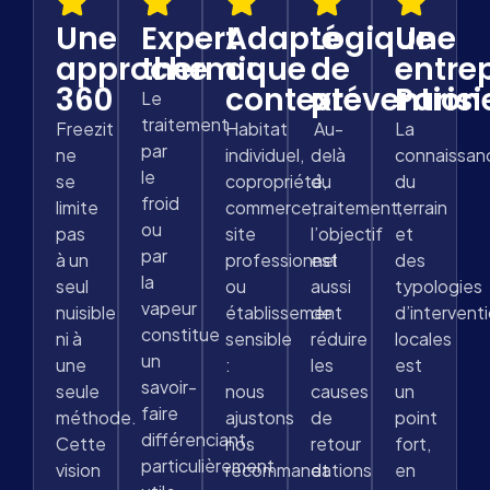
Une
Expert
Adapté
Logique
Une
approche
thermique
au
de
entre
360
contexte
prévention
Paris
Le
traitement
Freezit
Habitat
Au-
La
par
ne
individuel,
delà
connaissan
le
se
copropriété,
du
du
froid
limite
commerce,
traitement,
terrain
ou
pas
site
l’objectif
et
par
à un
professionnel
est
des
la
seul
ou
aussi
typologies
vapeur
nuisible
établissement
de
d’intervent
constitue
ni à
sensible
réduire
locales
un
une
:
les
est
savoir-
seule
nous
causes
un
faire
méthode.
ajustons
de
point
différenciant,
Cette
nos
retour
fort,
particulièrement
vision
recommandations
et
en