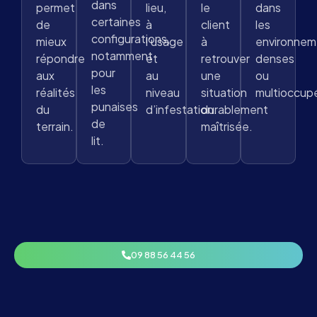
dans
permet
lieu,
le
dans
certaines
de
à
client
les
configurations,
mieux
l’usage
à
environnem
notamment
répondre
et
retrouver
denses
pour
aux
au
une
ou
les
réalités
niveau
situation
multioccup
punaises
du
d’infestation.
durablement
de
terrain.
maîtrisée.
lit.
09 88 56 44 56