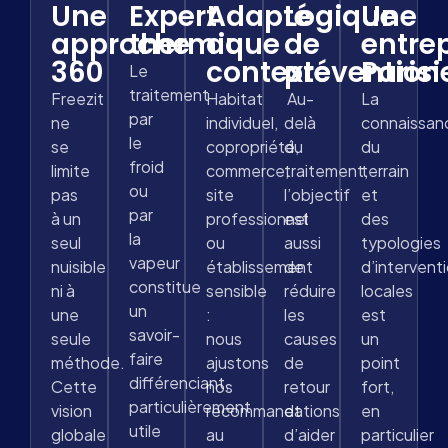
Une
Expert
Adapté
Logique
Une
approche
thermique
au
de
entre
360
contexte
prévention
Paris
Le
traitement
Freezit
Habitat
Au-
La
par
ne
individuel,
delà
connaissan
le
se
copropriété,
du
du
froid
limite
commerce,
traitement,
terrain
ou
pas
site
l’objectif
et
par
à un
professionnel
est
des
la
seul
ou
aussi
typologies
vapeur
nuisible
établissement
de
d’intervent
constitue
ni à
sensible
réduire
locales
un
une
:
les
est
savoir-
seule
nous
causes
un
faire
méthode.
ajustons
de
point
différenciant,
Cette
nos
retour
fort,
particulièrement
vision
recommandations
et
en
utile
globale
au
d’aider
particulier