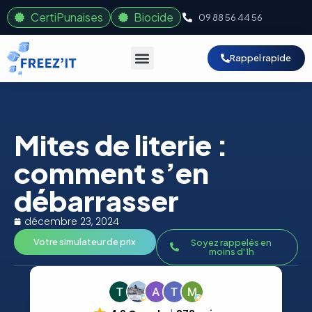
CertiPunaises
Biocide
09 88 56 44 56
Rappel rapide
Mites de literie :
comment s’en
débarrasser
décembre 23, 2024
Votre simulateur de prix
Soyez rappelés en
moins d'1h