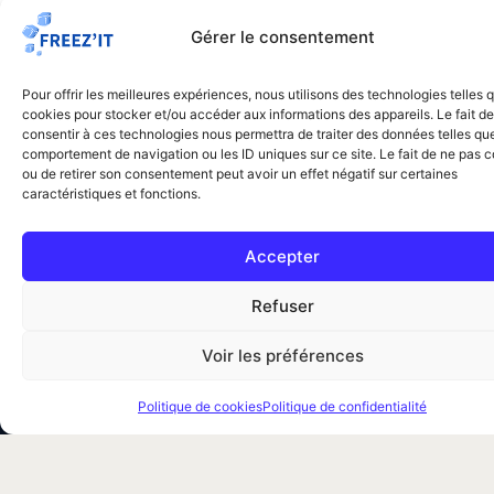
Pour certains besoins, des outils comme les
Gérer le consentement
calculateurs dédiés à la dératisation ou à la
désinsectisation peuvent aussi aider à mieux cadrer
Pour offrir les meilleures expériences, nous utilisons des technologies telles 
la demande avant prise de contact.
cookies pour stocker et/ou accéder aux informations des appareils. Le fait de
consentir à ces technologies nous permettra de traiter des données telles que
Découvrir nos simulateurs de prix
comportement de navigation ou les ID uniques sur ce site. Le fait de ne pas c
ou de retirer son consentement peut avoir un effet négatif sur certaines
caractéristiques et fonctions.
Accepter
Refuser
Voir les préférences
Traitement professionnel des nuisibles à Paris et en Île-
de-France. Punaises de lit, dératisation,
Politique de cookies
Politique de confidentialité
désinsectisation. Certifiés CertiPunaises &
Certibiocide.
Votre simulateur de prix